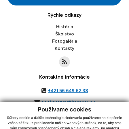
Rýchle odkazy
História
Školstvo
Fotogaléria
Kontakty
Kontaktné informácie
+421 56 649 62 38
ocu.kacanov@kacanov.sk
Používame cookies
Súbory cookie a ďalšie technológie sledovania používame na zlepšenie
vášho zážitku z prehliadania našich webových stránok, na to, aby sme
využite možnosť získavania aktuálnych informácií s využitím RSS
,
vám zobrazovali prispôsobený obsah a cielené reklamy, na analýzu