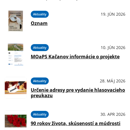
19. JÚN 2026
Aktuality
Oznam
10. JÚN 2026
Aktuality
MOaPS Kačanov informácie o projekte
28. MÁJ 2026
Aktuality
Určenie adresy pre vydanie hlasovacieho
preukazu
30. APR 2026
Aktuality
90 rokov života, skúseností a múdrosti