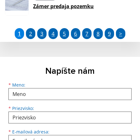
Zámer predaja pozemku
1
2
3
4
5
6
7
8
9
>
Napíšte nám
Meno
Priezvisko
E-mailová adresa
*
Meno:
*
Priezvisko:
*
E-mailová adresa: