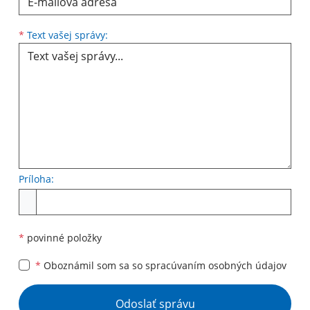
Text vašej správy...
*
Text vašej správy:
Príloha:
Príloha
*
povinné položky
*
Oboznámil som sa so
spracúvaním osobných údajov
Google reCaptcha Response
Odoslať správu