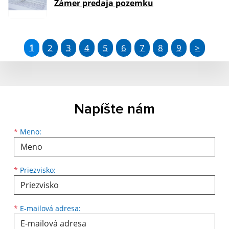
Zámer predaja pozemku
1
2
3
4
5
6
7
8
9
>
Napíšte nám
Meno
Priezvisko
E-mailová adresa
*
Meno:
*
Priezvisko:
*
E-mailová adresa: