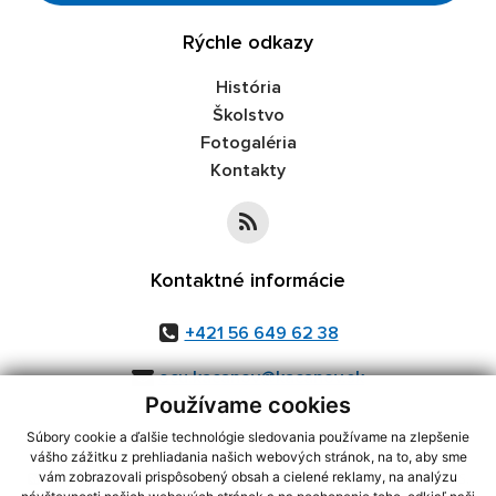
Rýchle odkazy
História
Školstvo
Fotogaléria
Kontakty
Kontaktné informácie
+421 56 649 62 38
ocu.kacanov@kacanov.sk
Používame cookies
Súbory cookie a ďalšie technológie sledovania používame na zlepšenie
vášho zážitku z prehliadania našich webových stránok, na to, aby sme
využite možnosť získavania aktuálnych informácií s využitím RSS
,
vám zobrazovali prispôsobený obsah a cielené reklamy, na analýzu