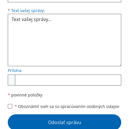
Text vašej správy...
*
Text vašej správy:
Príloha:
Príloha
*
povinné položky
*
Oboznámil som sa so
spracúvaním osobných údajov
Google reCaptcha Response
Odoslať správu