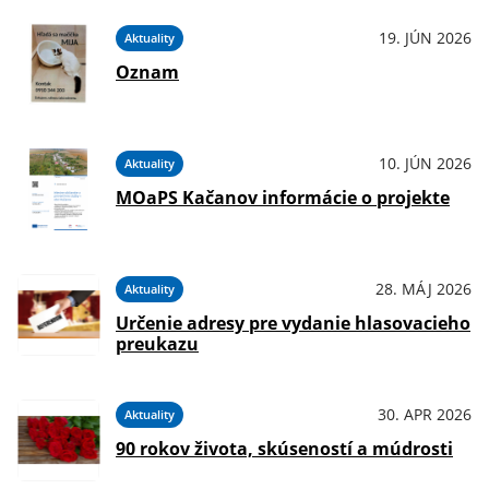
19. JÚN 2026
Aktuality
Oznam
10. JÚN 2026
Aktuality
MOaPS Kačanov informácie o projekte
28. MÁJ 2026
Aktuality
Určenie adresy pre vydanie hlasovacieho
preukazu
30. APR 2026
Aktuality
90 rokov života, skúseností a múdrosti