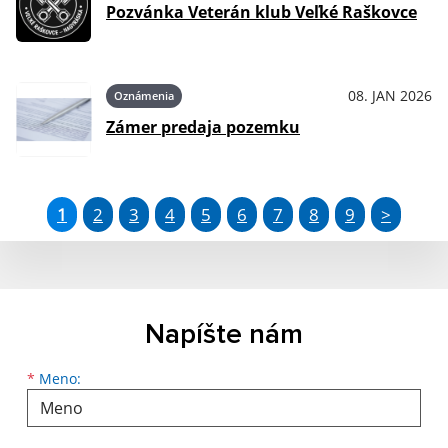
Pozvánka Veterán klub Veľké Raškovce
08. JAN 2026
Oznámenia
Zámer predaja pozemku
1
2
3
4
5
6
7
8
9
>
Napíšte nám
Meno
Priezvisko
E-mailová adresa
*
Meno: