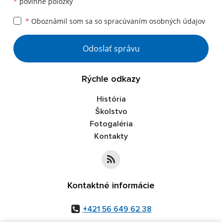
*
povinné položky
*
Oboznámil som sa so
spracúvaním osobných údajov
Google reCaptcha Response
Odoslať správu
Rýchle odkazy
História
Školstvo
Fotogaléria
Kontakty
Kontaktné informácie
+421 56 649 62 38