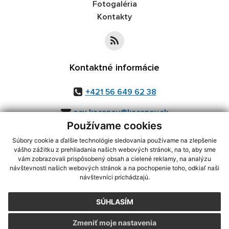
Fotogaléria
Kontakty
Kontaktné informácie
+421 56 649 62 38
ocu.kacanov@kacanov.sk
Používame cookies
Súbory cookie a ďalšie technológie sledovania používame na zlepšenie
vášho zážitku z prehliadania našich webových stránok, na to, aby sme
využite možnosť získavania aktuálnych informácií s využitím RSS
,
vám zobrazovali prispôsobený obsah a cielené reklamy, na analýzu
CMS systém (redakčný) systém ECHELON 2,
Mapa stránok
,
web portál
,
návštevnosti našich webových stránok a na pochopenie toho, odkiaľ naši
návštevníci prichádzajú.
webhosting
,
webex.digital, s.r.o.
,
domény
,
registrácia domény
,
spoločnosť webex.digital, s.r.o.
,
technický prevádzkovateľ
SÚHLASÍM
Posledná aktualizácia:
06.08.2026
Zmeniť moje nastavenia
Vytlačiť stránku
|
Vyhlásenie o prístupnosti