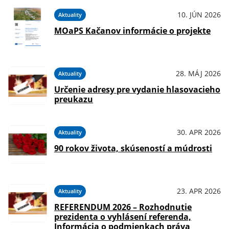
10. JÚN 2026
Aktuality
MOaPS Kačanov informácie o projekte
28. MÁJ 2026
Aktuality
Určenie adresy pre vydanie hlasovacieho
preukazu
30. APR 2026
Aktuality
90 rokov života, skúseností a múdrosti
23. APR 2026
Aktuality
REFERENDUM 2026 – Rozhodnutie
prezidenta o vyhlásení referenda,
Informácia o podmienkach práva