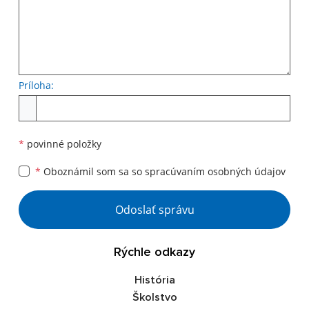
Príloha:
Príloha
*
povinné položky
*
Oboznámil som sa so
spracúvaním osobných údajov
Google reCaptcha Response
Odoslať správu
Rýchle odkazy
História
Školstvo