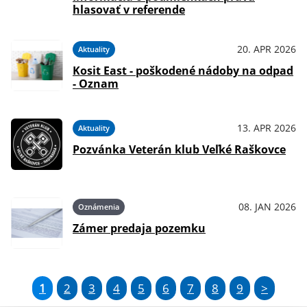
hlasovať v referende
20. APR 2026
Aktuality
Kosit East - poškodené nádoby na odpad
- Oznam
13. APR 2026
Aktuality
Pozvánka Veterán klub Veľké Raškovce
08. JAN 2026
Oznámenia
Zámer predaja pozemku
1
2
3
4
5
6
7
8
9
>