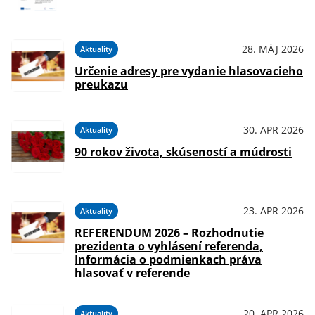
28. MÁJ 2026
Aktuality
Určenie adresy pre vydanie hlasovacieho
preukazu
30. APR 2026
Aktuality
90 rokov života, skúseností a múdrosti
23. APR 2026
Aktuality
REFERENDUM 2026 – Rozhodnutie
prezidenta o vyhlásení referenda,
Informácia o podmienkach práva
hlasovať v referende
20. APR 2026
Aktuality