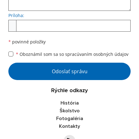
Príloha:
Príloha
*
povinné položky
*
Oboznámil som sa so
spracúvaním osobných údajov
Google reCaptcha Response
Odoslať správu
Rýchle odkazy
História
Školstvo
Fotogaléria
Kontakty