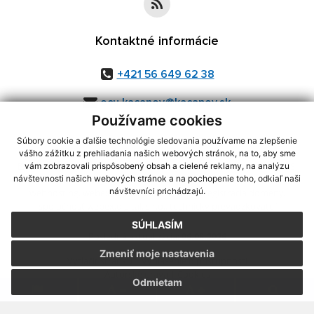
Kontaktné informácie
+421 56 649 62 38
ocu.kacanov@kacanov.sk
Používame cookies
Súbory cookie a ďalšie technológie sledovania používame na zlepšenie
vášho zážitku z prehliadania našich webových stránok, na to, aby sme
využite možnosť získavania aktuálnych informácií s využitím RSS
,
vám zobrazovali prispôsobený obsah a cielené reklamy, na analýzu
CMS systém (redakčný) systém ECHELON 2,
Mapa stránok
,
web portál
,
návštevnosti našich webových stránok a na pochopenie toho, odkiaľ naši
návštevníci prichádzajú.
webhosting
,
webex.digital, s.r.o.
,
domény
,
registrácia domény
,
spoločnosť webex.digital, s.r.o.
,
technický prevádzkovateľ
SÚHLASÍM
Posledná aktualizácia:
06.08.2026
Zmeniť moje nastavenia
Vytlačiť stránku
|
Vyhlásenie o prístupnosti
Autorské práva
|
Cookies
Odmietam
.
.
.
.
.
.