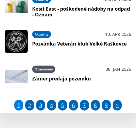
Kosit East - poškodené nádoby na odpad
- Oznam
13. APR 2026
Aktuality
Pozvánka Veterán klub Veľké Raškovce
08. JAN 2026
Oznámenia
Zámer predaja pozemku
1
2
3
4
5
6
7
8
9
>