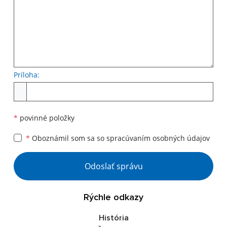
Príloha:
Príloha
*
povinné položky
*
Oboznámil som sa so
spracúvaním osobných údajov
Google reCaptcha Response
Odoslať správu
Rýchle odkazy
História