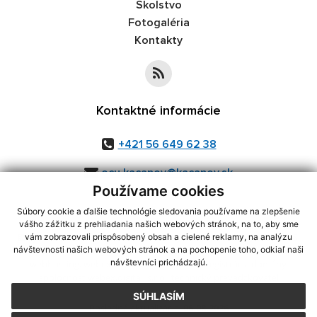
Školstvo
Fotogaléria
Kontakty
Kontaktné informácie
+421 56 649 62 38
ocu.kacanov@kacanov.sk
Používame cookies
Súbory cookie a ďalšie technológie sledovania používame na zlepšenie
vášho zážitku z prehliadania našich webových stránok, na to, aby sme
využite možnosť získavania aktuálnych informácií s využitím RSS
,
vám zobrazovali prispôsobený obsah a cielené reklamy, na analýzu
CMS systém (redakčný) systém ECHELON 2,
Mapa stránok
,
web portál
,
návštevnosti našich webových stránok a na pochopenie toho, odkiaľ naši
návštevníci prichádzajú.
webhosting
,
webex.digital, s.r.o.
,
domény
,
registrácia domény
,
spoločnosť webex.digital, s.r.o.
,
technický prevádzkovateľ
SÚHLASÍM
Posledná aktualizácia:
06.08.2026