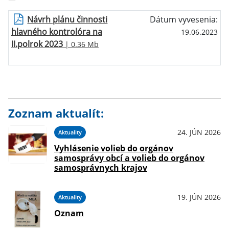
Návrh plánu činnosti
Dátum vyvesenia:
hlavného kontrolóra na
19.06.2023
II.polrok 2023
| 0.36 Mb
Zoznam aktualít:
24. JÚN 2026
Aktuality
Vyhlásenie volieb do orgánov
samosprávy obcí a volieb do orgánov
samosprávnych krajov
19. JÚN 2026
Aktuality
Oznam