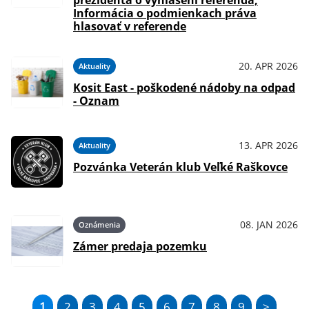
prezidenta o vyhlásení referenda,
Informácia o podmienkach práva
hlasovať v referende
20. APR 2026
Aktuality
Kosit East - poškodené nádoby na odpad
- Oznam
13. APR 2026
Aktuality
Pozvánka Veterán klub Veľké Raškovce
08. JAN 2026
Oznámenia
Zámer predaja pozemku
1
2
3
4
5
6
7
8
9
>