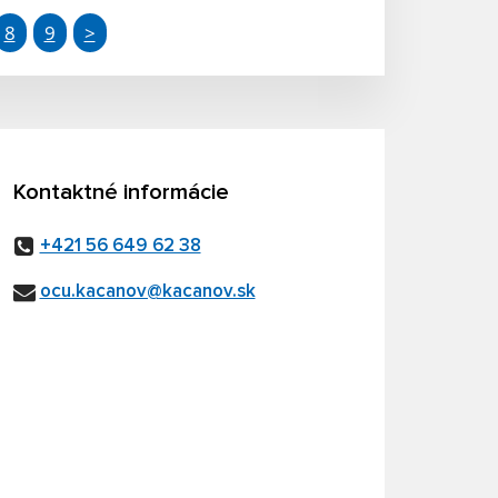
8
9
>
Kontaktné informácie
+421 56 649 62 38
ocu.kacanov@kacanov.sk