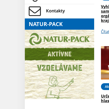
Vyh
Kontakty
sam
org
kra
NATUR-PACK
Číta
Ak
Urč
hla