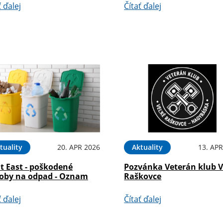
ť ďalej
Čítať ďalej
tuality
20. APR 2026
Aktuality
13. APR
t East - poškodené
Pozvánka Veterán klub V
oby na odpad - Oznam
Raškovce
ť ďalej
Čítať ďalej