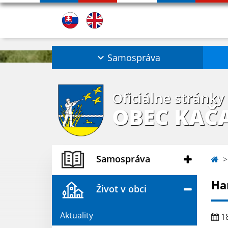
Samospráva
Oficiálne stránky
OBEC KAČ
Samospráva
Ha
Život v obci
Aktuality
18