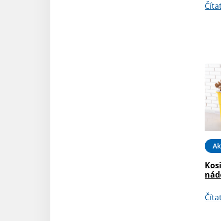
Číta
Ak
Kosi
nád
Číta