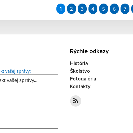
1
2
3
4
5
6
7
Rýchle odkazy
História
Text vašej správy...
xt vašej správy:
Školstvo
Fotogaléria
Kontakty