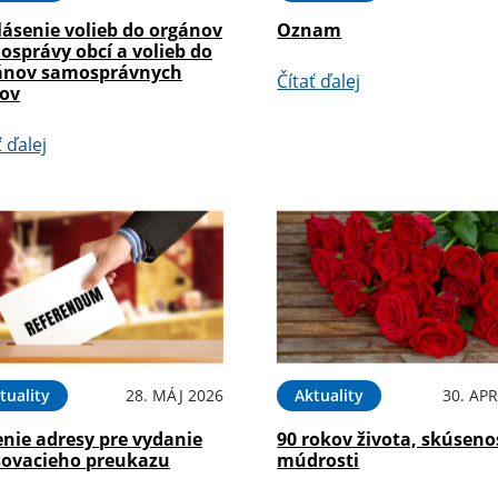
lásenie volieb do orgánov
Oznam
osprávy obcí a volieb do
ánov samosprávnych
Čítať ďalej
jov
ť ďalej
tuality
28. MÁJ 2026
Aktuality
30. APR
enie adresy pre vydanie
90 rokov života, skúseno
sovacieho preukazu
múdrosti