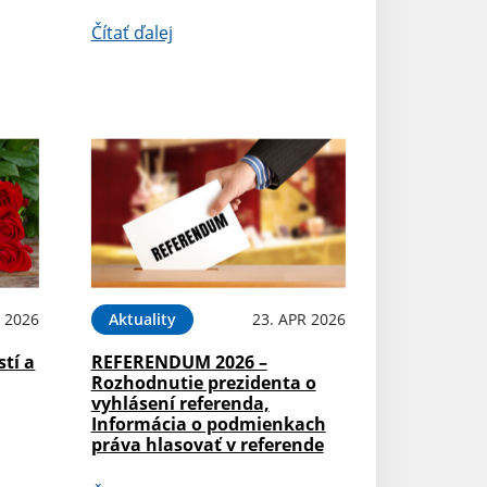
Čítať ďalej
 2026
Aktuality
23. APR 2026
stí a
REFERENDUM 2026 –
Rozhodnutie prezidenta o
vyhlásení referenda,
Informácia o podmienkach
práva hlasovať v referende