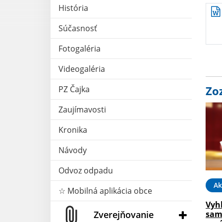
História
Súčasnosť
Fotogaléria
Videogaléria
Zo
PZ Čajka
Zaujímavosti
Kronika
Návody
Odvoz odpadu
Ak
☆ Mobilná aplikácia obce
Vyh
Zverejňovanie
sam