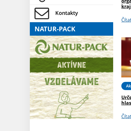
org
kra
Kontakty
Číta
NATUR-PACK
Ak
Urč
hla
Číta