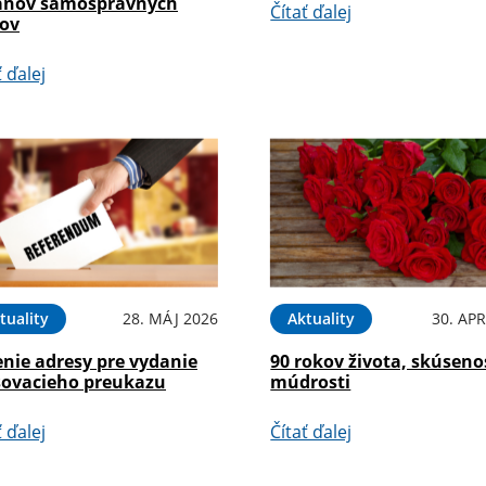
ánov samosprávnych
Čítať ďalej
jov
ť ďalej
tuality
28. MÁJ 2026
Aktuality
30. APR
enie adresy pre vydanie
90 rokov života, skúseno
sovacieho preukazu
múdrosti
ť ďalej
Čítať ďalej