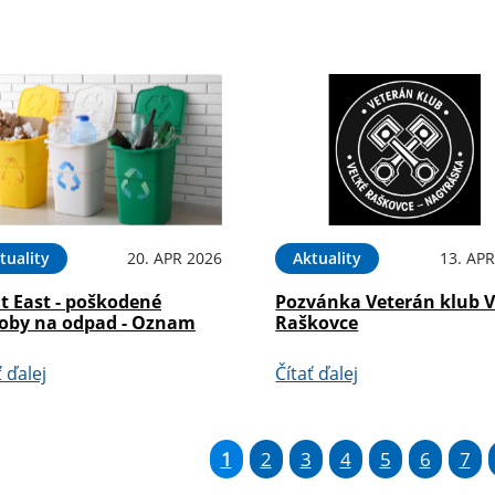
tuality
20. APR 2026
Aktuality
13. APR
t East - poškodené
Pozvánka Veterán klub V
oby na odpad - Oznam
Raškovce
ť ďalej
Čítať ďalej
1
2
3
4
5
6
7