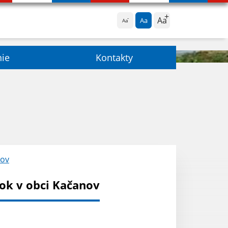
Aa
Aa
Aa
nie
Kontakty
nov
ok v obci Kačanov