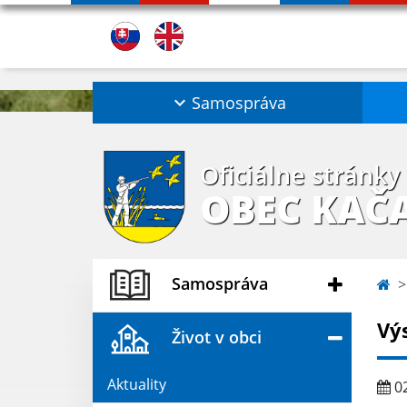
Samospráva
Oficiálne stránky
OBEC KAČ
Samospráva
Vý
Život v obci
Aktuality
02