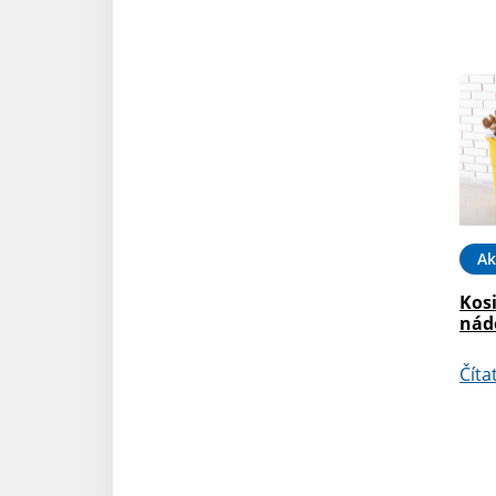
Ak
Kosi
nád
Číta