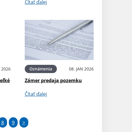
Čítať ďalej
 2026
Oznámenia
08. JAN 2026
eľké
Zámer predaja pozemku
Čítať ďalej
8
9
>