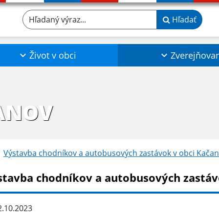
Hľadaný výraz...
Hľadať
Život v obci
Zverejňova
ANOV
Výstavba chodníkov a autobusových zastávok v obci Kača
stavba chodníkov a autobusových zastáv
.10.2023