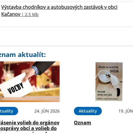
Výstavba chodníkov a autobusových zastávok v obci
Kačanov
| 2.5 Mb
znam aktualít:
tuality
24. JÚN 2026
Aktuality
19. JÚ
lásenie volieb do orgánov
Oznam
osprávy obcí a volieb do