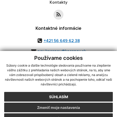
Kontakty
Kontaktné informácie
+421 56 649 62 38
ocu.kacanov@kacanov.sk
Používame cookies
Súbory cookie a ďalšie technológie sledovania používame na zlepšenie
vášho zážitku z prehliadania našich webových stránok, na to, aby sme
využite možnosť získavania aktuálnych informácií s využitím RSS
,
vám zobrazovali prispôsobený obsah a cielené reklamy, na analýzu
CMS systém (redakčný) systém ECHELON 2,
Mapa stránok
,
web portál
,
návštevnosti našich webových stránok a na pochopenie toho, odkiaľ naši
návštevníci prichádzajú.
webhosting
,
webex.digital, s.r.o.
,
domény
,
registrácia domény
,
spoločnosť webex.digital, s.r.o.
,
technický prevádzkovateľ
SÚHLASÍM
Posledná aktualizácia:
06.08.2026
Zmeniť moje nastavenia
Vytlačiť stránku
|
Vyhlásenie o prístupnosti
Autorské práva
|
Cookies