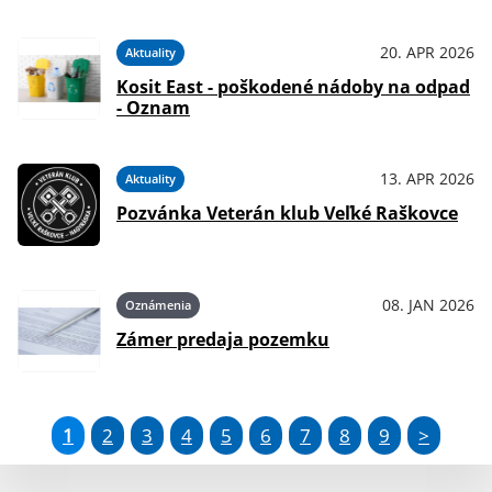
20. APR 2026
Aktuality
Kosit East - poškodené nádoby na odpad
- Oznam
13. APR 2026
Aktuality
Pozvánka Veterán klub Veľké Raškovce
08. JAN 2026
Oznámenia
Zámer predaja pozemku
1
2
3
4
5
6
7
8
9
>