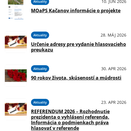
10. JÚN 2026
Aktuality
MOaPS Kačanov informácie o projekte
28. MÁJ 2026
Aktuality
Určenie adresy pre vydanie hlasovacieho
preukazu
30. APR 2026
Aktuality
90 rokov života, skúseností a múdrosti
23. APR 2026
Aktuality
REFERENDUM 2026 – Rozhodnutie
prezidenta o vyhlásení referenda,
Informácia o podmienkach práva
hlasovať v referende