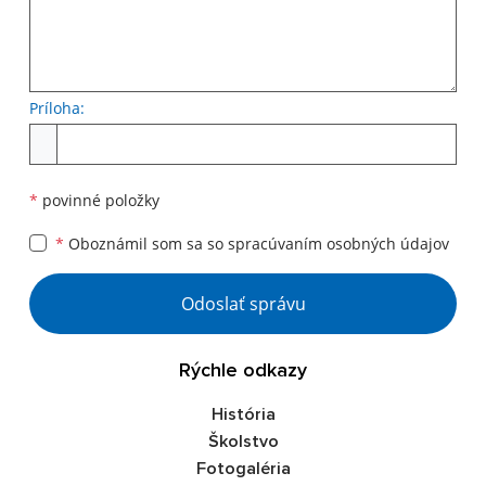
Príloha:
Príloha
*
povinné položky
*
Oboznámil som sa so
spracúvaním osobných údajov
Google reCaptcha Response
Odoslať správu
Rýchle odkazy
História
Školstvo
Fotogaléria