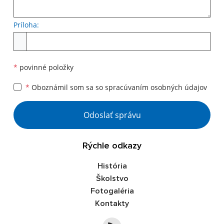
Príloha:
Príloha
*
povinné položky
*
Oboznámil som sa so
spracúvaním osobných údajov
Google reCaptcha Response
Odoslať správu
Rýchle odkazy
História
Školstvo
Fotogaléria
Kontakty