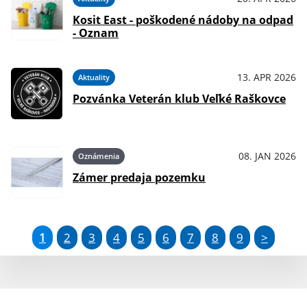
Kosit East - poškodené nádoby na odpad
- Oznam
13. APR 2026
Aktuality
Pozvánka Veterán klub Veľké Raškovce
08. JAN 2026
Oznámenia
Zámer predaja pozemku
1
2
3
4
5
6
7
8
9
>