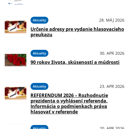
28. MÁJ 2026
Aktuality
Určenie adresy pre vydanie hlasovacieho
preukazu
30. APR 2026
Aktuality
90 rokov života, skúseností a múdrosti
23. APR 2026
Aktuality
REFERENDUM 2026 – Rozhodnutie
prezidenta o vyhlásení referenda,
Informácia o podmienkach práva
hlasovať v referende
20. APR 2026
Aktuality