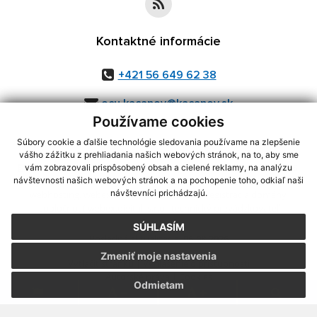
Kontaktné informácie
+421 56 649 62 38
ocu.kacanov@kacanov.sk
Používame cookies
Súbory cookie a ďalšie technológie sledovania používame na zlepšenie
vášho zážitku z prehliadania našich webových stránok, na to, aby sme
využite možnosť získavania aktuálnych informácií s využitím RSS
,
vám zobrazovali prispôsobený obsah a cielené reklamy, na analýzu
CMS systém (redakčný) systém ECHELON 2,
Mapa stránok
,
web portál
,
návštevnosti našich webových stránok a na pochopenie toho, odkiaľ naši
návštevníci prichádzajú.
webhosting
,
webex.digital, s.r.o.
,
domény
,
registrácia domény
,
spoločnosť webex.digital, s.r.o.
,
technický prevádzkovateľ
SÚHLASÍM
Posledná aktualizácia:
06.08.2026
Zmeniť moje nastavenia
Vytlačiť stránku
|
Vyhlásenie o prístupnosti
Autorské práva
|
Cookies
Odmietam
.
.
.
.
.
.