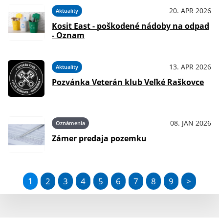
20. APR 2026
Aktuality
Kosit East - poškodené nádoby na odpad
- Oznam
13. APR 2026
Aktuality
Pozvánka Veterán klub Veľké Raškovce
08. JAN 2026
Oznámenia
Zámer predaja pozemku
1
2
3
4
5
6
7
8
9
>