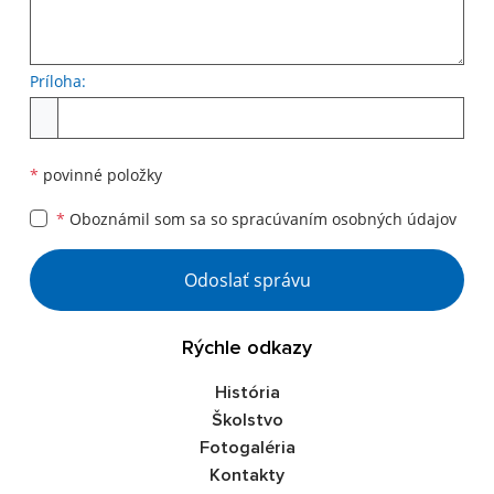
Príloha:
Príloha
*
povinné položky
*
Oboznámil som sa so
spracúvaním osobných údajov
Google reCaptcha Response
Odoslať správu
Rýchle odkazy
História
Školstvo
Fotogaléria
Kontakty