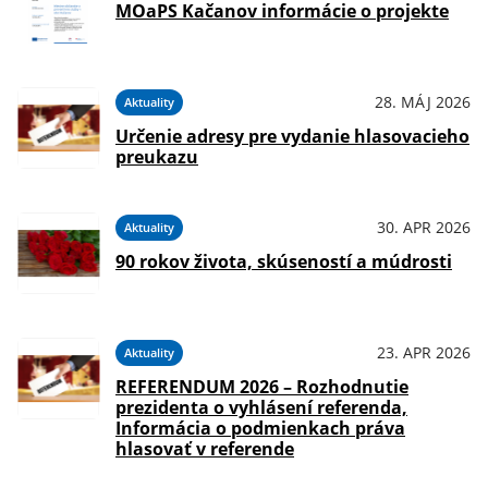
MOaPS Kačanov informácie o projekte
28. MÁJ 2026
Aktuality
Určenie adresy pre vydanie hlasovacieho
preukazu
30. APR 2026
Aktuality
90 rokov života, skúseností a múdrosti
23. APR 2026
Aktuality
REFERENDUM 2026 – Rozhodnutie
prezidenta o vyhlásení referenda,
Informácia o podmienkach práva
hlasovať v referende