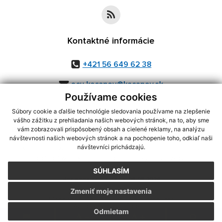
Kontaktné informácie
+421 56 649 62 38
ocu.kacanov@kacanov.sk
Používame cookies
Súbory cookie a ďalšie technológie sledovania používame na zlepšenie
vášho zážitku z prehliadania našich webových stránok, na to, aby sme
využite možnosť získavania aktuálnych informácií s využitím RSS
,
vám zobrazovali prispôsobený obsah a cielené reklamy, na analýzu
CMS systém (redakčný) systém ECHELON 2,
Mapa stránok
,
web portál
,
návštevnosti našich webových stránok a na pochopenie toho, odkiaľ naši
návštevníci prichádzajú.
webhosting
,
webex.digital, s.r.o.
,
domény
,
registrácia domény
,
spoločnosť webex.digital, s.r.o.
,
technický prevádzkovateľ
SÚHLASÍM
Posledná aktualizácia:
06.08.2026
Zmeniť moje nastavenia
Vytlačiť stránku
|
Vyhlásenie o prístupnosti
Autorské práva
|
Cookies
Odmietam
.
.
.
.
.
.