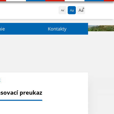
Aa
Aa
Aa
nie
Kontakty
z
asovací preukaz