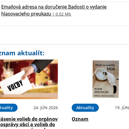
Emailová adresa na doručenie žiadosti o vydanie
hlasovacieho preukazu
| 0.02 Mb
znam aktualít:
tuality
24. JÚN 2026
Aktuality
19. JÚ
lásenie volieb do orgánov
Oznam
osprávy obcí a volieb do