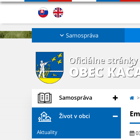
Samospráva
Oficiálne stránky
OBEC KAČ
Samospráva
Em
Život v obci
Aktuality
03