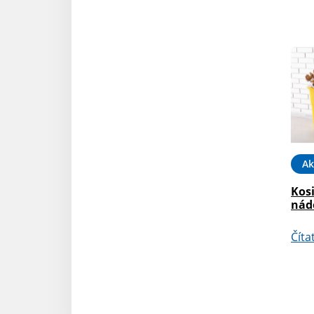
Ak
Kosi
nád
Číta