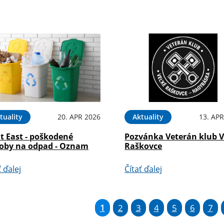
tuality
20. APR 2026
Aktuality
13. APR
t East - poškodené
Pozvánka Veterán klub V
oby na odpad - Oznam
Raškovce
ť ďalej
Čítať ďalej
1
2
3
4
5
6
7