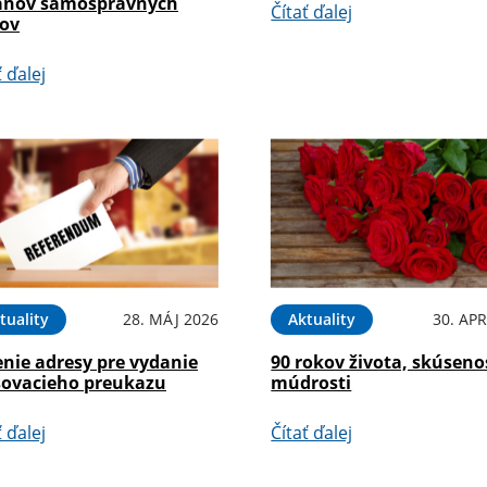
ánov samosprávnych
Čítať ďalej
jov
ť ďalej
tuality
28. MÁJ 2026
Aktuality
30. APR
enie adresy pre vydanie
90 rokov života, skúseno
sovacieho preukazu
múdrosti
ť ďalej
Čítať ďalej