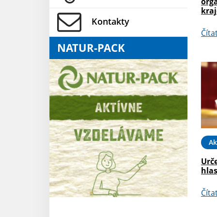
org
kra
Kontakty
Číta
NATUR-PACK
Ak
Urč
hla
Číta