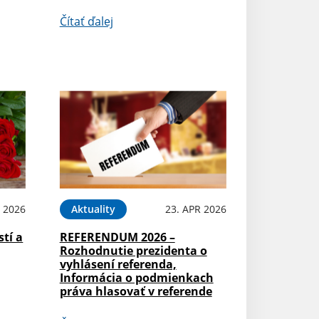
Čítať ďalej
 2026
Aktuality
23. APR 2026
stí a
REFERENDUM 2026 –
Rozhodnutie prezidenta o
vyhlásení referenda,
Informácia o podmienkach
práva hlasovať v referende