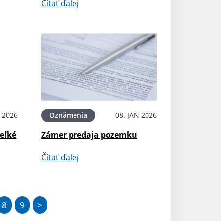
Čítať ďalej
 2026
Oznámenia
08. JAN 2026
eľké
Zámer predaja pozemku
Čítať ďalej
8
9
>