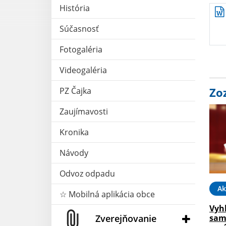
História
Súčasnosť
Fotogaléria
Videogaléria
Zo
PZ Čajka
Zaujímavosti
Kronika
Návody
Odvoz odpadu
Ak
☆ Mobilná aplikácia obce
Vyh
Zverejňovanie
sam