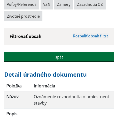
Voľby/Referendá
VZN
Zámery
Zasadnutia OZ
Životné prostredie
Filtrovať obsah
Rozbaliť obsah filtra
Názov:
späť
Popis:
Detail úradného dokumentu
Dátum zverejnenia od:
Položka
Informácia
Názov
Oznámenie rozhodnutia o umiestnení
Dátum zverejnenia do:
stavby
Popis