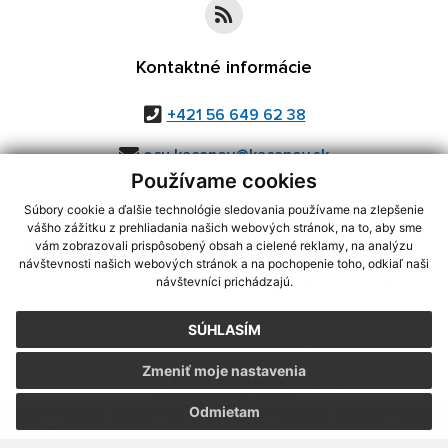
Kontaktné informácie
+421 56 649 62 38
ocu.kacanov@kacanov.sk
Používame cookies
Súbory cookie a ďalšie technológie sledovania používame na zlepšenie
vášho zážitku z prehliadania našich webových stránok, na to, aby sme
využite možnosť získavania aktuálnych informácií s využitím RSS
,
vám zobrazovali prispôsobený obsah a cielené reklamy, na analýzu
CMS systém (redakčný) systém ECHELON 2,
Mapa stránok
,
web portál
,
návštevnosti našich webových stránok a na pochopenie toho, odkiaľ naši
návštevníci prichádzajú.
webhosting
,
webex.digital, s.r.o.
,
domény
,
registrácia domény
,
spoločnosť webex.digital, s.r.o.
,
technický prevádzkovateľ
SÚHLASÍM
Posledná aktualizácia:
06.08.2026
Zmeniť moje nastavenia
Vytlačiť stránku
|
Vyhlásenie o prístupnosti
Autorské práva
|
Cookies
Odmietam
.
.
.
.
.
.