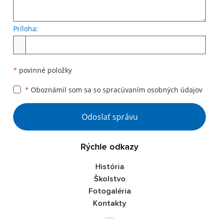
Príloha:
Príloha
*
povinné položky
*
Oboznámil som sa so
spracúvaním osobných údajov
Google reCaptcha Response
Odoslať správu
Rýchle odkazy
História
Školstvo
Fotogaléria
Kontakty