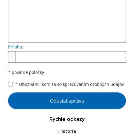
Príloha:
Príloha
*
povinné položky
*
Oboznámil som sa so
spracúvaním osobných údajov
Google reCaptcha Response
Odoslať správu
Rýchle odkazy
História