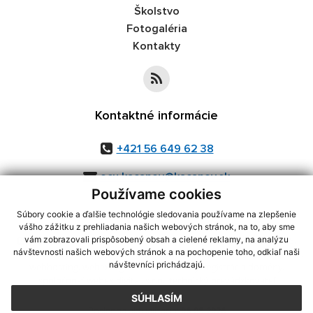
Školstvo
Fotogaléria
Kontakty
Kontaktné informácie
+421 56 649 62 38
ocu.kacanov@kacanov.sk
Používame cookies
Súbory cookie a ďalšie technológie sledovania používame na zlepšenie
vášho zážitku z prehliadania našich webových stránok, na to, aby sme
využite možnosť získavania aktuálnych informácií s využitím RSS
,
vám zobrazovali prispôsobený obsah a cielené reklamy, na analýzu
návštevnosti našich webových stránok a na pochopenie toho, odkiaľ naši
CMS systém (redakčný) systém ECHELON 2,
Mapa stránok
,
web portál
,
návštevníci prichádzajú.
webhosting
,
webex.digital, s.r.o.
,
domény
,
registrácia domény
,
spoločnosť webex.digital, s.r.o.
,
technický prevádzkovateľ
SÚHLASÍM
Posledná aktualizácia:
06.08.2026