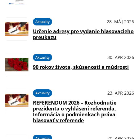
28. MÁJ 2026
Aktuality
Určenie adresy pre vydanie hlasovacieho
preukazu
30. APR 2026
Aktuality
90 rokov života, skúseností a múdrosti
23. APR 2026
Aktuality
REFERENDUM 2026 – Rozhodnutie
prezidenta o vyhlásení referenda,
Informácia o podmienkach práva
hlasovať v referende
20. APR 2026
Aktuality