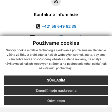
Kontaktné informácie
+421 56 649 62 38
ocu.kacanov@kacanov.sk
Používame cookies
Súbory cookie a ďalšie technológie sledovania používame na zlepšenie
vášho zážitku z prehliadania našich webových stránok, na to, aby sme
využite možnosť získavania aktuálnych informácií s využitím RSS
,
vám zobrazovali prispôsobený obsah a cielené reklamy, na analýzu
CMS systém (redakčný) systém ECHELON 2,
Mapa stránok
,
web portál
,
návštevnosti našich webových stránok a na pochopenie toho, odkiaľ naši
návštevníci prichádzajú.
webhosting
,
webex.digital, s.r.o.
,
domény
,
registrácia domény
,
spoločnosť webex.digital, s.r.o.
,
technický prevádzkovateľ
SÚHLASÍM
Posledná aktualizácia:
06.08.2026
Zmeniť moje nastavenia
Vytlačiť stránku
|
Vyhlásenie o prístupnosti
Autorské práva
|
Cookies
Odmietam
.
.
.
.
.
.