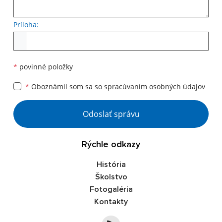
Príloha:
Príloha
*
povinné položky
*
Oboznámil som sa so
spracúvaním osobných údajov
Google reCaptcha Response
Odoslať správu
Rýchle odkazy
História
Školstvo
Fotogaléria
Kontakty