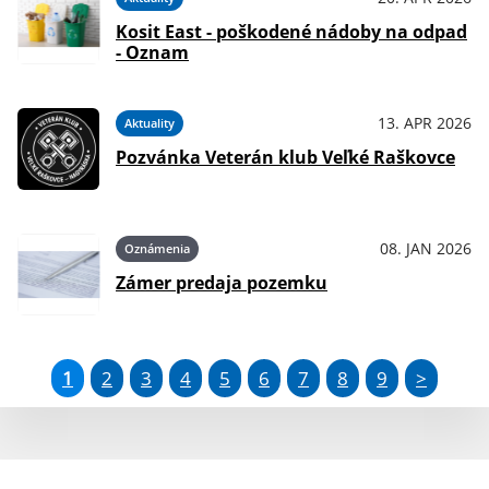
Kosit East - poškodené nádoby na odpad
- Oznam
13. APR 2026
Aktuality
Pozvánka Veterán klub Veľké Raškovce
08. JAN 2026
Oznámenia
Zámer predaja pozemku
1
2
3
4
5
6
7
8
9
>