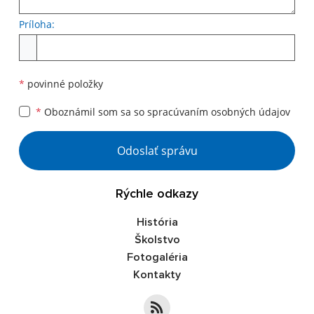
Príloha:
Príloha
*
povinné položky
*
Oboznámil som sa so
spracúvaním osobných údajov
Google reCaptcha Response
Odoslať správu
Rýchle odkazy
História
Školstvo
Fotogaléria
Kontakty