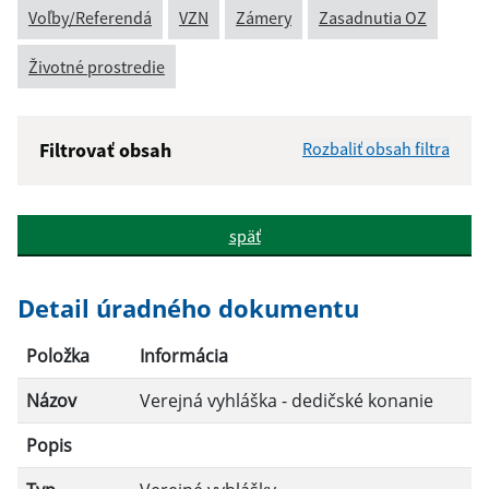
Voľby/Referendá
VZN
Zámery
Zasadnutia OZ
Životné prostredie
Filtrovať obsah
Rozbaliť obsah filtra
Názov:
späť
Popis:
Detail úradného dokumentu
Dátum zverejnenia od:
Položka
Informácia
Názov
Verejná vyhláška - dedičské konanie
Dátum zverejnenia do:
Popis