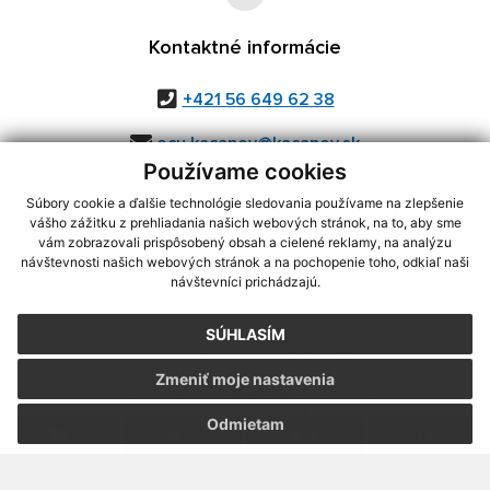
Kontaktné informácie
+421 56 649 62 38
ocu.kacanov@kacanov.sk
Používame cookies
Súbory cookie a ďalšie technológie sledovania používame na zlepšenie
vášho zážitku z prehliadania našich webových stránok, na to, aby sme
využite možnosť získavania aktuálnych informácií s využitím RSS
,
vám zobrazovali prispôsobený obsah a cielené reklamy, na analýzu
CMS systém (redakčný) systém ECHELON 2,
Mapa stránok
,
web portál
,
návštevnosti našich webových stránok a na pochopenie toho, odkiaľ naši
návštevníci prichádzajú.
webhosting
,
webex.digital, s.r.o.
,
domény
,
registrácia domény
,
spoločnosť webex.digital, s.r.o.
,
technický prevádzkovateľ
SÚHLASÍM
Posledná aktualizácia:
06.08.2026
Zmeniť moje nastavenia
Vytlačiť stránku
|
Vyhlásenie o prístupnosti
Autorské práva
|
Cookies
Odmietam
.
.
.
.
.
.
webdesign
|