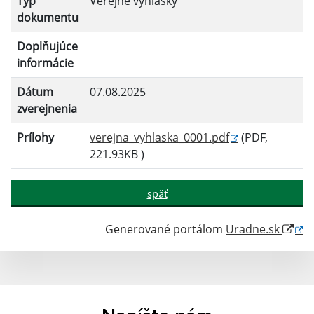
Typ
Verejné vyhlášky
Filtrovať
Reset
dokumentu
Doplňujúce
informácie
Dátum
07.08.2025
zverejnenia
Prílohy
verejna_vyhlaska_0001.pdf
(PDF,
221.93KB )
späť
Generované portálom
Uradne.sk